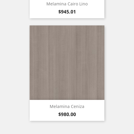
Melamina Cairo Lino
Precio
$945.01
Melamina Ceniza
Precio
$980.00