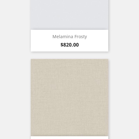
Melamina Frosty
Precio
$820.00