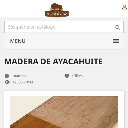


MENU
MADERA DE AYACAHUITE
label
favorite
madera
0
likes
remove_red_eye
12306 Vistas