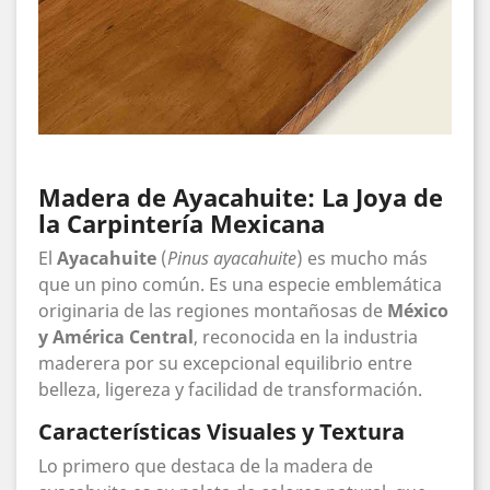
Madera de Ayacahuite: La Joya de
la Carpintería Mexicana
El
Ayacahuite
(
Pinus ayacahuite
) es mucho más
que un pino común. Es una especie emblemática
originaria de las regiones montañosas de
México
y América Central
, reconocida en la industria
maderera por su excepcional equilibrio entre
belleza, ligereza y facilidad de transformación.
Características Visuales y Textura
Lo primero que destaca de la madera de