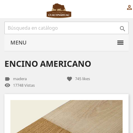


MENU
ENCINO AMERICANO
label
favorite
madera
745
likes
remove_red_eye
17748 Vistas